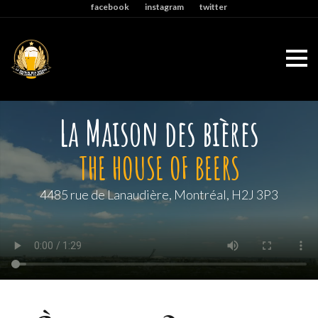
facebook
instagram
twitter
Aller
au
contenu
Accueil
La Maison des bières
THE HOUSE OF BEERS
4485 rue de Lanaudière, Montréal, H2J 3P3