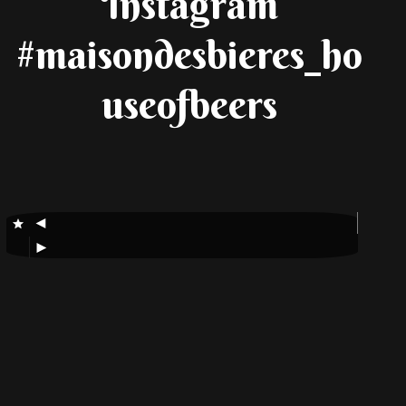
Instagram
#maisondesbieres_ho
useofbeers